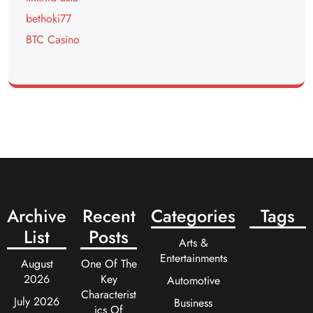
bethoki77
BTC Casino
Archive
Recent
Categories
Tags
List
Posts
Arts &
Entertainments
August
One Of The
2026
Key
Automotive
Characterist
July 2026
Business
ics Of