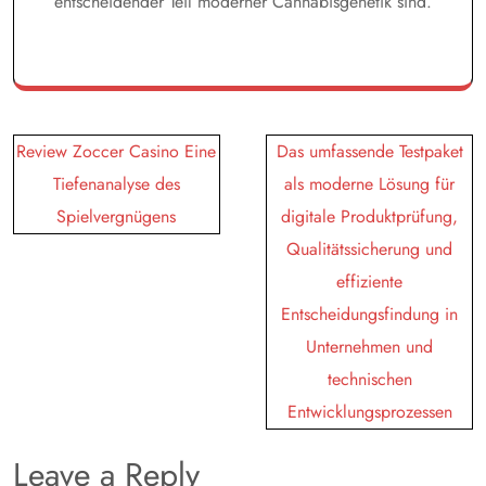
entscheidender Teil moderner Cannabisgenetik sind.
Post
Review Zoccer Casino Eine
Das umfassende Testpaket
navigation
Tiefenanalyse des
als moderne Lösung für
Spielvergnügens
digitale Produktprüfung,
Qualitätssicherung und
effiziente
Entscheidungsfindung in
Unternehmen und
technischen
Entwicklungsprozessen
Leave a Reply