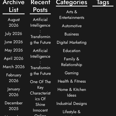
Archive
Recent
Categories
Tags
List
Posts
Arts &
Entertainments
August
Artificial
2026
Intelligence
Automotive
:
July 2026
Business
Transformin
June 2026
g the Future
Digital Marketing
May 2026
Artificial
Education
Intelligence
April 2026
Family &
:
Relationship
March 2026
Transformin
Gaming
g the Future
February
2026
Health & Fitness
One Of The
Key
January
Home & Kitchen
Characterist
2026
Ideas
ics Of
December
Industrial Designs
Shine
2025
Innocent
Lifestyle &
Online