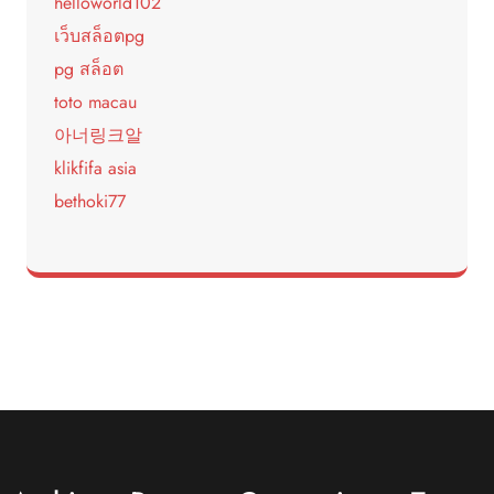
helloworld102
เว็บสล็อตpg
pg สล็อต
toto macau
아너링크알
klikfifa asia
bethoki77