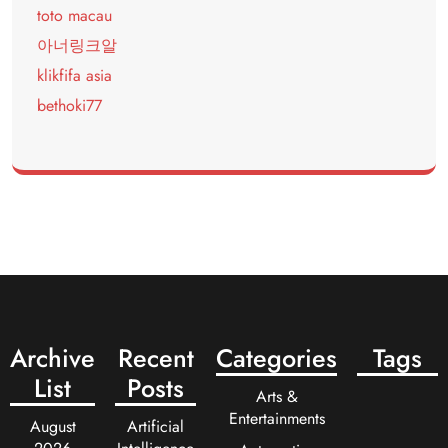
toto macau
아너링크알
klikfifa asia
bethoki77
Archive
Recent
Categories
Tags
List
Posts
Arts &
Entertainments
August
Artificial