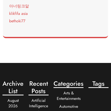
아너링크알
klikfifa asia
bethoki77
Archive
Recent
Categories
Tags
List
Posts
Arts &
Entertainments
August
Artificial
2026
Intelligence
Automotive